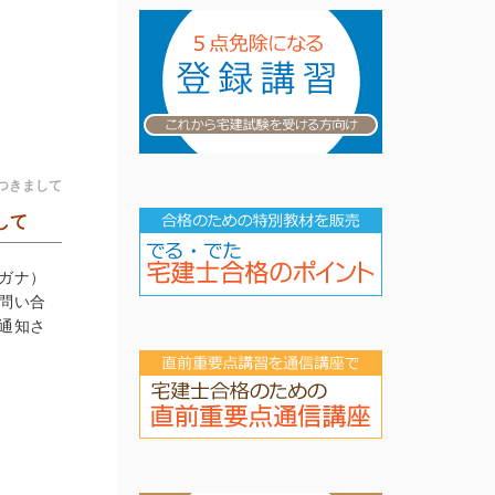
つきまして
して
ガナ）
問い合
通知さ