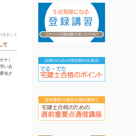
つきまして
して
ガナ）
問い合
通知さ