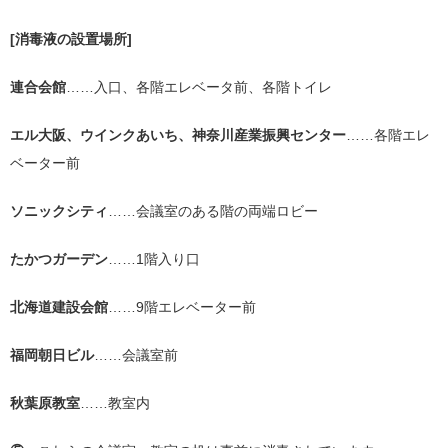
[消毒液の設置場所
]
連合会館
……入口、各階エレベータ前、各階トイレ
エル大阪、ウインクあいち、神奈川産業振興センター
……各階エレ
ベーター前
ソニックシティ
……会議室のある階の両端ロビー
たかつガーデン
……
1
階入り口
北海道建設会館
……
9
階エレベーター前
福岡朝日ビル
……会議室前
秋葉原教室
……教室内