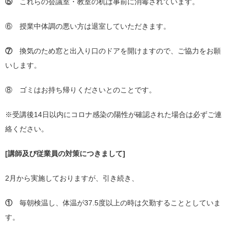
⑤
これらの会議室・教室の机は事前に消毒されています。
⑥ 授業中体調の悪い方は退室していただきます。
⑦
換気のため窓と出入り口のドアを開けますので、ご協力をお願
いします。
⑧ ゴミはお持ち帰りくださいとのことです。
※受講後
14
日以内にコロナ感染の陽性が確認された場合は必ずご連
絡ください。
[講師及び従業員の対策につきまして
]
2月から実施しておりますが、引き続き、
①
毎朝検温し、体温が
37.5
度以上の時は欠勤することとしていま
す。